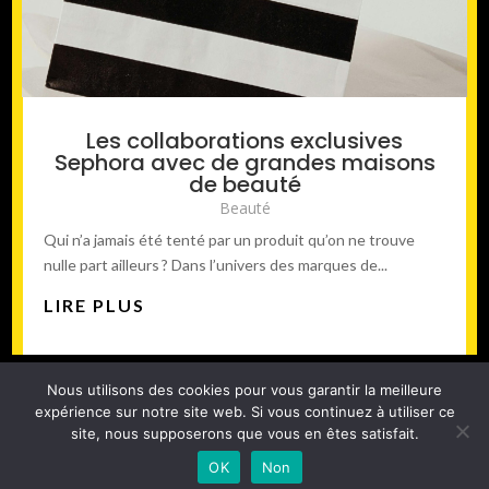
Les collaborations exclusives
Sephora avec de grandes maisons
de beauté
Beauté
Qui n’a jamais été tenté par un produit qu’on ne trouve
nulle part ailleurs ? Dans l’univers des marques de...
LIRE PLUS
Nous utilisons des cookies pour vous garantir la meilleure
ARCHIVES
[ 1 ]
2
3
4
5
→
expérience sur notre site web. Si vous continuez à utiliser ce
site, nous supposerons que vous en êtes satisfait.
OK
Non