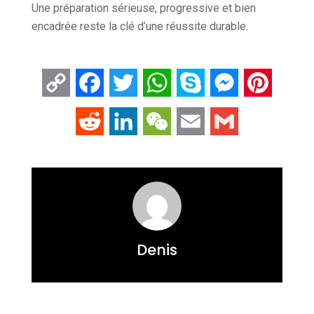
Une préparation sérieuse, progressive et bien
encadrée reste la clé d’une réussite durable.
Copy
Facebook
Twitter
WhatsApp
Skype
Messenger
Pintere
Link
Reddit
LinkedIn
WeChat
Email
Gmail
Denis