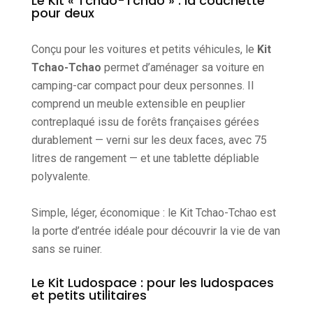
Le Kit « Tchao-Tchao » : la couchette
pour deux
Conçu pour les voitures et petits véhicules, le
Kit
Tchao-Tchao
permet d’aménager sa voiture en
camping-car compact pour deux personnes. Il
comprend un meuble extensible en peuplier
contreplaqué issu de forêts françaises gérées
durablement — verni sur les deux faces, avec 75
litres de rangement — et une tablette dépliable
polyvalente.
Simple, léger, économique : le Kit Tchao-Tchao est
la porte d’entrée idéale pour découvrir la vie de van
sans se ruiner.
Le Kit Ludospace : pour les ludospaces
et petits utilitaires