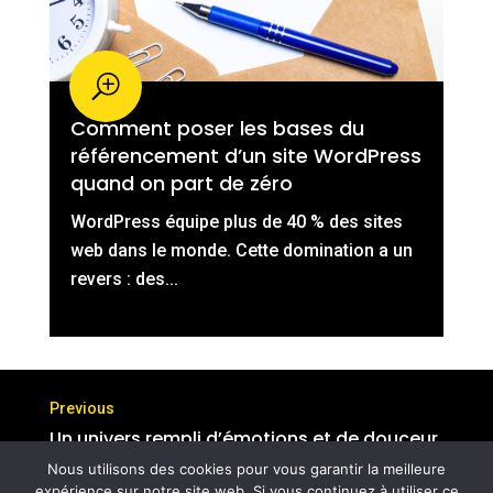
Comment poser les bases du
référencement d’un site WordPress
quand on part de zéro
WordPress équipe plus de 40 % des sites
web dans le monde. Cette domination a un
revers : des...
Un univers rempli d’émotions et de douceur
Nous utilisons des cookies pour vous garantir la meilleure
Comment bien choisir son bois de
expérience sur notre site web. Si vous continuez à utiliser ce