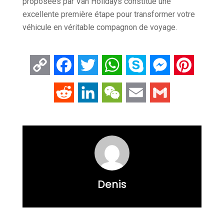
proposées par Van Holidays constitue une
excellente première étape pour transformer votre
véhicule en véritable compagnon de voyage.
Copy
Facebook
Twitter
WhatsApp
Skype
Messenger
Pintere
Link
Reddit
LinkedIn
WeChat
Email
Gmail
Denis