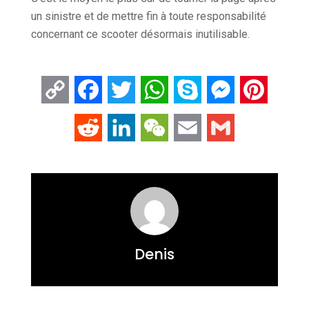
un sinistre et de mettre fin à toute responsabilité
concernant ce scooter désormais inutilisable.
Copy
Facebook
Twitter
WhatsApp
Skype
Messenger
Pintere
Link
Reddit
LinkedIn
WeChat
Email
Gmail
Denis