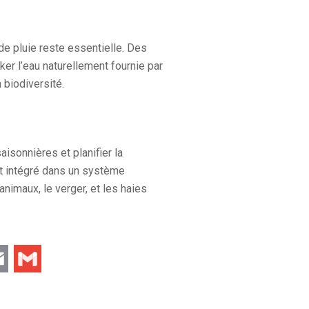
e pluie reste essentielle. Des
er l’eau naturellement fournie par
 biodiversité.
aisonnières et planifier la
nt intégré dans un système
 animaux, le verger, et les haies
hat
Email
Gmail