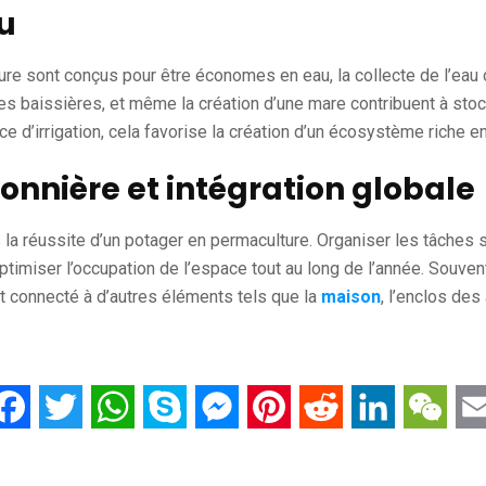
u
e sont conçus pour être économes en eau, la collecte de l’eau d
s baissières, et même la création d’une mare contribuent à stock
ce d’irrigation, cela favorise la création d’un écosystème riche en
sonnière et intégration globale
s la réussite d’un potager en permaculture. Organiser les tâches s
timiser l’occupation de l’espace tout au long de l’année. Souve
t connecté à d’autres éléments tels que la
maison
, l’enclos des
py
Facebook
Twitter
WhatsApp
Skype
Messenger
Pinterest
Reddit
LinkedIn
WeC
nk