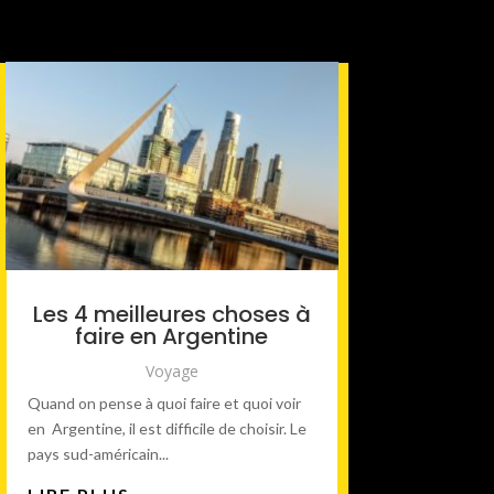
Les 4 meilleures choses à
faire en Argentine
Voyage
Quand on pense à quoi faire et quoi voir
en Argentine, il est difficile de choisir. Le
pays sud-américain...