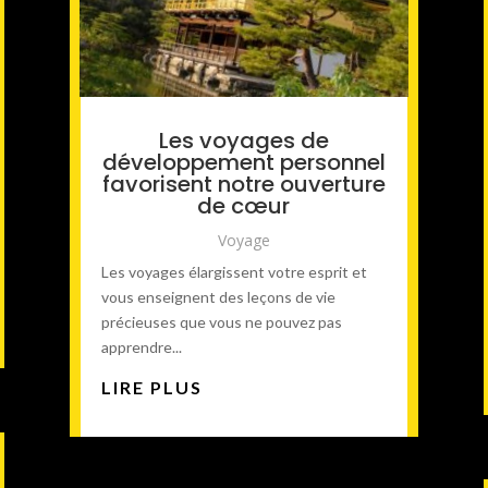
Les voyages de
développement personnel
favorisent notre ouverture
de cœur
Voyage
Les voyages élargissent votre esprit et
vous enseignent des leçons de vie
précieuses que vous ne pouvez pas
apprendre...
LIRE PLUS