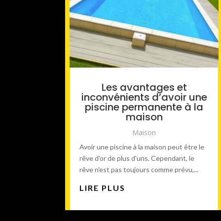
Les avantages et
inconvénients d’avoir une
piscine permanente à la
maison
Maison
Avoir une piscine à la maison peut être le
rêve d'or de plus d'uns. Cependant, le
rêve n'est pas toujours comme prévu,...
LIRE PLUS