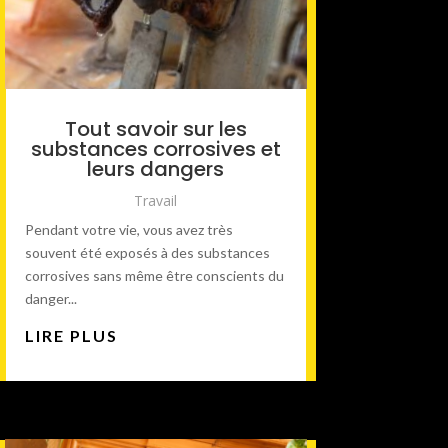
Tout savoir sur les
substances corrosives et
leurs dangers
Travail
Pendant votre vie, vous avez très
souvent été exposés à des substances
corrosives sans même être conscients du
danger...
LIRE PLUS