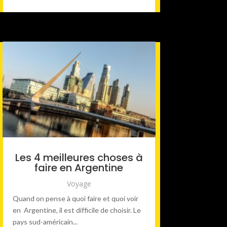
Les 4 meilleures choses à
faire en Argentine
Voyage
Quand on pense à quoi faire et quoi voir
en Argentine, il est difficile de choisir. Le
pays sud-américain...