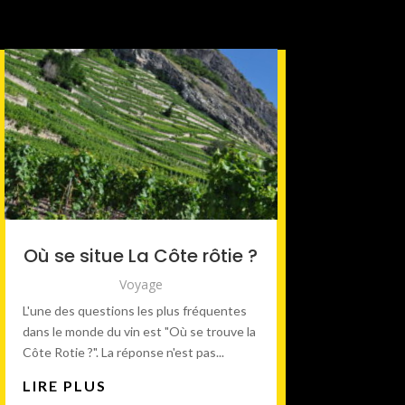
Où se situe La Côte rôtie ?
Voyage
L'une des questions les plus fréquentes
dans le monde du vin est "Où se trouve la
Côte Rotie ?". La réponse n'est pas...
LIRE PLUS